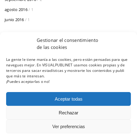
agosto 2016
/ 1
junio 2016
/ 1
Gestionar el consentimiento
de las cookies
La gente le tiene manía a las cookies, pero están pensadas para que
navegues mejor. En VISUALPUBLINET usamos cookies propias y de
AVISO LEGAL
POLÍTICA DE COOKIES
terceros para sacar estadísticas y mostrarte los contenidos y publi
que más te interesan.
¡Puedes aceptarlas o no!
Aceptar todas
© 2019 VISUAL PUBLINET - AYUDAS Y SUBVENCIONES
Rechazar
CORUÑA ·
981 12 95 03
Ver preferencias
MADRID ·
911 09 41 02