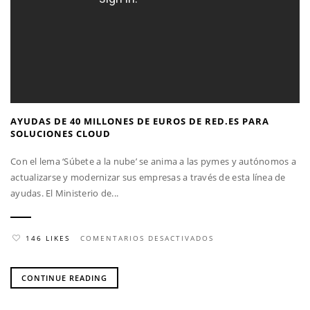
AYUDAS DE 40 MILLONES DE EUROS DE RED.ES PARA
SOLUCIONES CLOUD
Con el lema ‘Súbete a la nube’ se anima a las pymes y autónomos a
actualizarse y modernizar sus empresas a través de esta línea de
ayudas. El Ministerio de...
146 LIKES
COMENTARIOS DESACTIVADOS
EN
AYUDAS
DE
CONTINUE READING
40
MILLONES