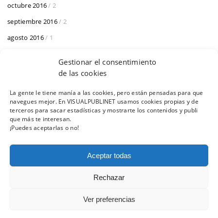
octubre 2016
/ 2
septiembre 2016
/ 2
agosto 2016
/ 1
junio 2016
/ 1
Gestionar el consentimiento
de las cookies
La gente le tiene manía a las cookies, pero están pensadas para que
navegues mejor. En VISUALPUBLINET usamos cookies propias y de
AVISO LEGAL
POLÍTICA DE COOKIES
terceros para sacar estadísticas y mostrarte los contenidos y publi
que más te interesan.
¡Puedes aceptarlas o no!
Aceptar todas
© 2019 VISUAL PUBLINET - AYUDAS Y SUBVENCIONES
Rechazar
CORUÑA ·
981 12 95 03
Ver preferencias
MADRID ·
911 09 41 02