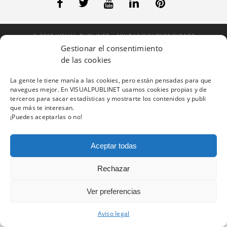
© 2019 VISUAL PUBLINET - AYUDAS Y SUBVENCIONES
Gestionar el consentimiento
de las cookies
CORUÑA ·
981 12 95 03
La gente le tiene manía a las cookies, pero están pensadas para que
MADRID ·
911 09 41 02
navegues mejor. En VISUALPUBLINET usamos cookies propias y de
terceros para sacar estadísticas y mostrarte los contenidos y publi
VIGO ·
986 48 01 67
que más te interesan.
¡Puedes aceptarlas o no!
Aceptar todas
Rechazar
Ver preferencias
Aviso legal