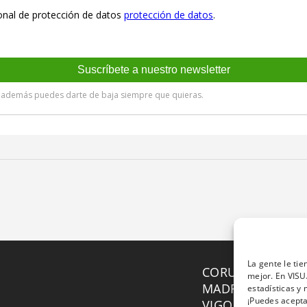
La gente le ti
CORUÑA ·
981 12
mejor. En VISU
MADRID ·
911 09 
estadísticas y 
¡Puedes acepta
VIGO ·
986 48 01 