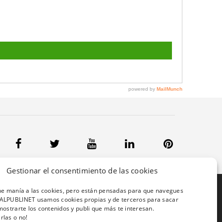
Gestionar el consentimiento de las cookies
ene manía a las cookies, pero están pensadas para que navegues
 95 03
ALPUBLINET usamos cookies propias y de terceros para sacar
41 02
mostrarte los contenidos y publi que más te interesan.
rlas o no!
67