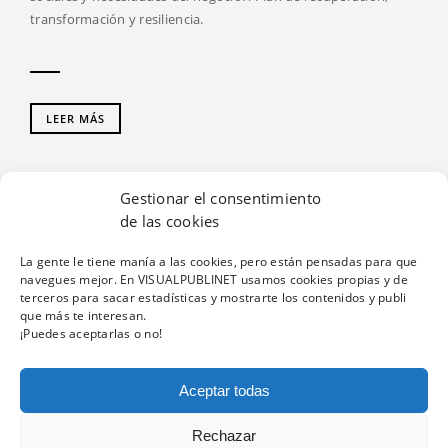
transformación y resiliencia.
LEER MÁS
1
2
3
13
14
…
Gestionar el consentimiento
de las cookies
La gente le tiene manía a las cookies, pero están pensadas para que
navegues mejor. En VISUALPUBLINET usamos cookies propias y de
AVISO LEGAL
POLÍTICA DE COOKIES
terceros para sacar estadísticas y mostrarte los contenidos y publi
que más te interesan.
¡Puedes aceptarlas o no!
Aceptar todas
© 2019 VISUAL PUBLINET - AYUDAS Y SUBVENCIONES
Rechazar