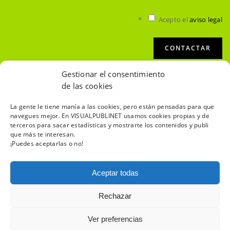
*
Acepto el
aviso legal
Gestionar el consentimiento
de las cookies
La gente le tiene manía a las cookies, pero están pensadas para que
navegues mejor. En VISUALPUBLINET usamos cookies propias y de
terceros para sacar estadísticas y mostrarte los contenidos y publi
que más te interesan.
¡Puedes aceptarlas o no!
Aceptar todas
© 2019 VISUAL PUBLINET - AYUDAS Y SUBVENCIONES
Rechazar
CORUÑA ·
981 12 95 03
Ver preferencias