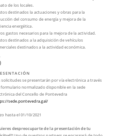
ato de los locales.
tos destinados la actuaciones y obras para la
ucción del consumo de energía y mejora de la
ciencia energética.
os gastos necesarios para la mejora de la actividad.
tos destinados a la adquisición de vehículos
erciales destinados a la actividad económica.
6
RESENTACIÓN
 solicitudes se presentarán por vía electrónica a través
 formulario normalizado disponible en la sede
ctrónica del Concello de Pontevedra
ps://sede.pontevedra.gal/
zo hasta el 01/10/2021
uieres despreocuparte de la presentación de tu
icitud?
Uno de nuestros partners se encargará de todo