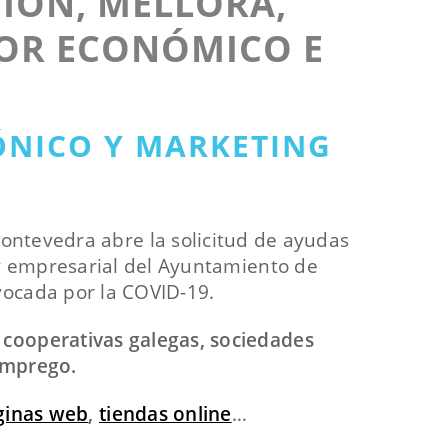
IÓN, MELLORA,
TOR ECONÓMICO E
RÓNICO Y MARKETING
 Pontevedra abre la solicitud de ayudas
 y empresarial del Ayuntamiento de
ovocada por la COVID-19.
 cooperativas galegas, sociedades
 emprego.
ginas web
,
tiendas online
…