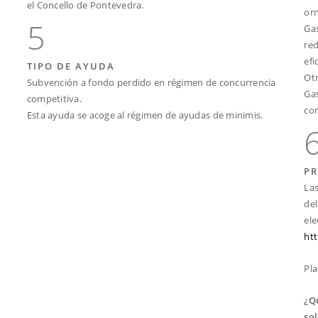
el Concello de Pontevedra.
orn
5
Gas
red
efi
TIPO DE AYUDA
Otr
Subvención a fondo perdido en régimen de concurrencia
Gas
competitiva.
com
Esta ayuda se acoge al régimen de ayudas de minimis.
P
Las
del
ele
htt
Pla
¿Q
sol